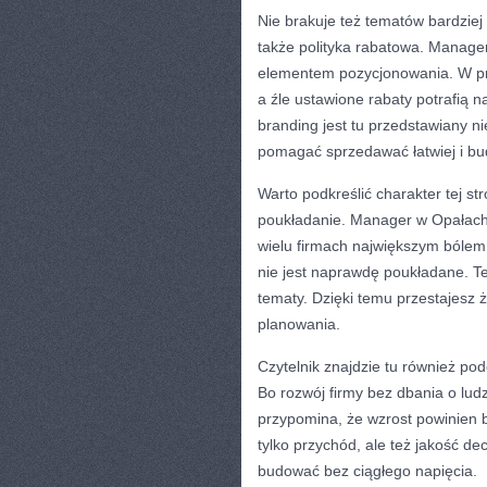
Nie brakuje też tematów bardziej 
także polityka rabatowa. Manager 
elementem pozycjonowania. W pr
a źle ustawione rabaty potrafią n
branding jest tu przedstawiany nie
pomagać sprzedawać łatwiej i b
Warto podkreślić charakter tej st
poukładanie. Manager w Opałach
wielu firmach największym bólem j
nie jest naprawdę poukładane. Te
tematy. Dzięki temu przestajesz ży
planowania.
Czytelnik znajdzie tu również pod
Bo rozwój firmy bez dbania o lu
przypomina, że wzrost powinien b
tylko przychód, ale też jakość de
budować bez ciągłego napięcia.