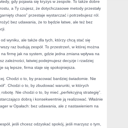
wtedy, gdy pojawia się kryzys w zespole. To także dobre
wzrostu, a Ty czujesz, że dotychczasowe metody przestały
nięty chaos” przestaje wystarczać i potrzebujesz ról.
ożyć bez udawania, że to będzie łatwe, ale też bez
cji.
od wyniku, ale także dla tych, którzy chcą stać się
ierwszy raz budują zespół. To przestrzeń, w której można
ć na firmę jak na system, gdzie jedna zmiana wpływa na
sz zależności, łatwiej podejmujesz decyzje i rzadziej
e są lepsze, firma staje się spokojniejsza.
cej. Chodzi o to, by pracować bardziej świadomie. Nie
pół”. Chodzi o to, by zbudować warunki, w których
robotę. Nie chodzi o to, by mieć „perfekcyjną strategię”.
ystarczająco dobrą i konsekwentnie ją realizować. Właśnie
ager w Opałach: bez udawania, ale z nastawieniem na
espół, jeśli chcesz odzyskać spokój, jeśli marzysz o tym,