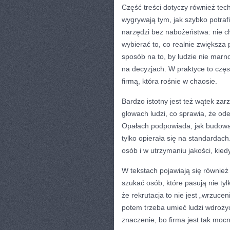
Część treści dotyczy również tech
wygrywają tym, jak szybko potra
narzędzi bez nabożeństwa: nie cho
wybierać to, co realnie zwiększa
sposób na to, by ludzie nie marno
na decyzjach. W praktyce to częst
firmą, która rośnie w chaosie.
Bardzo istotny jest też wątek za
głowach ludzi, co sprawia, że ode
Opałach podpowiada, jak budować
tylko opierała się na standarda
osób i w utrzymaniu jakości, kiedy
W tekstach pojawiają się równie
szukać osób, które pasują nie ty
że rekrutacja to nie jest „wrzucen
potem trzeba umieć ludzi wdrożyć
znaczenie, bo firma jest tak mocn