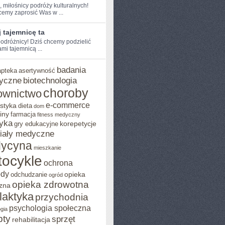
, miłośnicy podróży kulturalnych!‌
hcemy zaprosić Was w ...
 tajemnicę ta
odróżnicy! Dziś chcemy podzielić
mi tajemnicą ...
badania
apteka
asertywność
yczne
biotechnologia
choroby
ownictwo
e-commerce
styka
dieta
dom
iny
farmacja
fitness medyczny
yka
korepetycje
gry edukacyjne
iały medyczne
ycyna
mieszkanie
ocykle
ochrona
ody
opieka
odchudzanie
ogród
opieka zdrowotna
zna
ilaktyka
przychodnia
psychologia społeczna
gia
pty
sprzęt
rehabilitacja