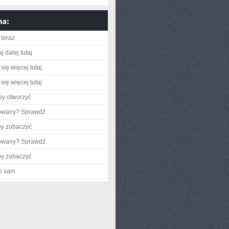
teraz
j dalej tutaj
się więcej tutaj
się więcej tutaj
aby otworzyć
gowany? Sprawdź
by zobaczyć
gowany? Sprawdź
by zobaczyć
o sam