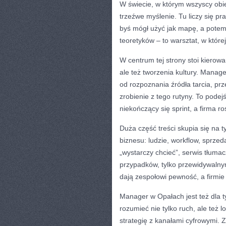
W świecie, w którym wszyscy obi
trzeźwe myślenie. Tu liczy się pr
byś mógł użyć jak mapę, a potem 
teoretyków – to warsztat, w które
W centrum tej strony stoi kierow
ale też tworzenia kultury. Manag
od rozpoznania źródła tarcia, pr
zrobienie z tego rutyny. To pode
niekończący się sprint, a firma ro
Duża część treści skupia się na 
biznesu: ludzie, workflow, sprze
„wystarczy chcieć”, serwis tłuma
przypadków, tylko przewidywalny
dają zespołowi pewność, a firmie 
Manager w Opałach jest też dla t
rozumieć nie tylko ruch, ale też 
strategię z kanałami cyfrowymi. Z