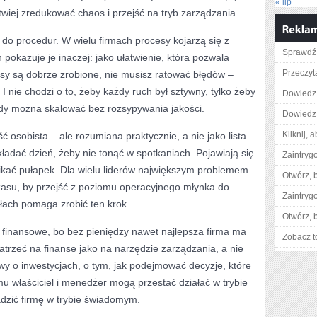
« lip
twiej zredukować chaos i przejść na tryb zarządzania.
 do procedur. W wielu firmach procesy kojarzą się z
Sprawdź 
pokazuje je inaczej: jako ułatwienie, która pozwala
Przeczyta
esy są dobrze zrobione, nie musisz ratować błędów –
 I nie chodzi o to, żeby każdy ruch był sztywny, tylko żeby
Dowiedz 
dy można skalować bez rozsypywania jakości.
Dowiedz 
Kliknij, 
osobista – ale rozumiana praktycznie, a nie jako lista
kładać dzień, żeby nie tonąć w spotkaniach. Pojawiają się
Zaintry
nikać pułapek. Dla wielu liderów największym problemem
Otwórz, 
 czasu, by przejść z poziomu operacyjnego młynka do
Zaintry
ach pomaga zrobić ten krok.
Otwórz, 
 finansowe, bo bez pieniędzy nawet najlepsza firma ma
Zobacz t
atrzeć na finanse jako na narzędzie zarządzania, a nie
owy o inwestycjach, o tym, jak podejmować decyzje, które
emu właściciel i menedżer mogą przestać działać w trybie
adzić firmę w trybie świadomym.