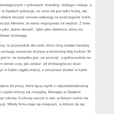
strategicznych i rynkowych: branding, obsługa i relacje, a
w Opałach pokazuje, że cena nie jest tylko liczbą, ale
aktyce decyzje cenowe wpływają na postrzeganie marki,
auczyć klientów, że warto negocjować na wejściu. Z kolei
 jako „ładne obrazki”, tylko jako obietnica, która ma
udować przewagę.
rony: to przewodnik dla osób, które chcą działać bardziej
 pomaga zamieniać kryzysy w konkretną listę kroków. W
est to, że wszystko jest „na wczoraj”, a jednocześnie nic
n serwis uczy, jak ustalać: od drobiazgów po duże
ć w trybie ciągłej reakcji, a zaczynasz działać w trybie
ejście do pracy, które łączy wynik z odpowiedzialnością.
dzi często kończy się rozsypką. Manager w Opałach
yć zdrowy. A zdrowy wzrost to taki, w którym rośnie nie
cyzji. Wtedy firma staje się miejscem, w którym da się