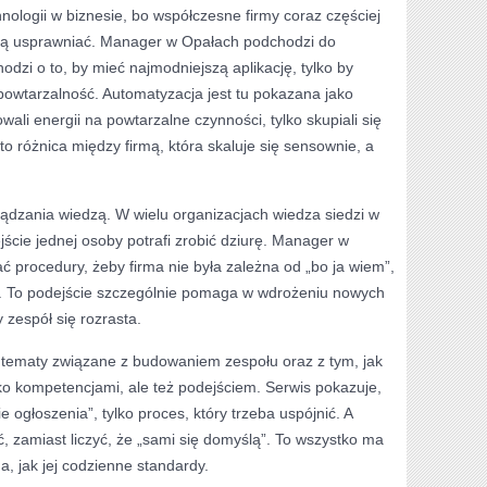
nologii w biznesie, bo współczesne firmy coraz częściej
fią usprawniać. Manager w Opałach podchodzi do
dzi o to, by mieć najmodniejszą aplikację, tylko by
 powtarzalność. Automatyzacja jest tu pokazana jako
wali energii na powtarzalne czynności, tylko skupiali się
o różnica między firmą, która skaluje się sensownie, a
rządzania wiedzą. W wielu organizacjach wiedza siedzi w
jście jednej osoby potrafi zrobić dziurę. Manager w
 procedury, żeby firma nie była zależna od „bo ja wiem”,
ch. To podejście szczególnie pomaga w wdrożeniu nowych
 zespół się rozrasta.
ż tematy związane z budowaniem zespołu oraz z tym, jak
lko kompetencjami, ale też podejściem. Serwis pokazuje,
ie ogłoszenia”, tylko proces, który trzeba uspójnić. A
, zamiast liczyć, że „sami się domyślą”. To wszystko ma
a, jak jej codzienne standardy.