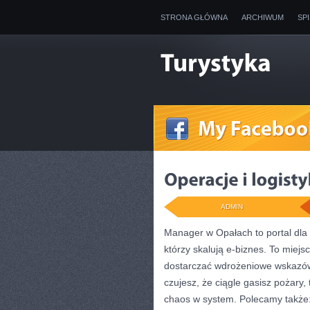
STRONA GŁÓWNA
ARCHIWUM
SP
ADMIN
Manager w Opałach to portal dl
którzy skalują e-biznes. To miej
dostarczać wdrożeniowe wskazówki
czujesz, że ciągle gasisz pożary
chaos w system. Polecamy także