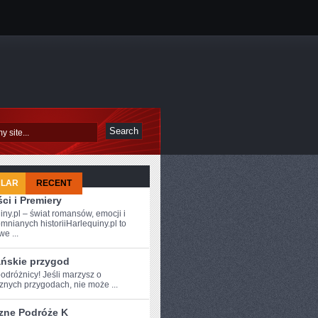
ULAR
RECENT
ci i Premiery
iny.pl – świat romansów, emocji i
mnianych historiiHarlequiny.pl to
e ...
ańskie przygod
dróżnicy!⁤ Jeśli marzysz o ​
znych przygodach, nie może ...
zne Podróże K