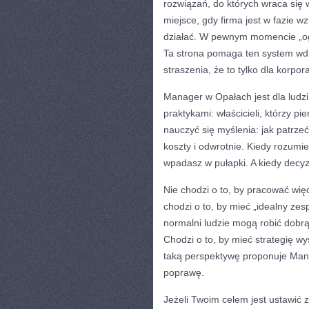
rozwiązań, do których wraca się 
miejsce, gdy firma jest w fazie 
działać. W pewnym momencie „ogar
Ta strona pomaga ten system wdr
straszenia, że to tylko dla korpora
Manager w Opałach jest dla ludzi 
praktykami: właścicieli, którzy p
nauczyć się myślenia: jak patrze
koszty i odwrotnie. Kiedy rozumie
wpadasz w pułapki. A kiedy decyzj
Nie chodzi o to, by pracować wię
chodzi o to, by mieć „idealny zes
normalni ludzie mogą robić dobrą 
Chodzi o to, by mieć strategię w
taką perspektywę proponuje Man
poprawę.
Jeżeli Twoim celem jest ustawić z