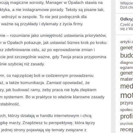
ecują magiczne wzrosty, Manager w Opałach stawia na
Witajcie
Dziś​ c
aktyka, a nie instagramowe porady. Teksty są pisane tak,
wdrożyć w zespole. To nie jest podręcznik dla
Odkryj
j ważne są przykłady i dylematy z życia firmy.
Cześć p
się z Wa
anie – rozumiane jako umiejętność ustawiania priorytetów,
antyki
er w Opałach pokazuje, jak ustawiać biznes krok po kroku:
genet
zez zdefiniowanie celu, aż po wprowadzenie zmian i
bud
jście jest szczególnie ważne, gdy Twoja praca przypomina
diagno
śnie szybciej niż zasady.
egzam
genet
tym, co najczęściej boli w codziennym prowadzeniu
mater
daż, a także komunikacja. Zamiast opowiadać, że
med
czy, jak budować ramy, żeby praca nie była zlepkiem
mot
m systemem. Bo w praktyce to właśnie klarowne zasady
przyr
stabilność.
społec
prof
ych, którzy działają w handlu internetowym i chcą
logikę marży. Znajdziesz tu perspektywę, która łączy
psycholo
rece
 jednej strony pojawiają się tematy związane z