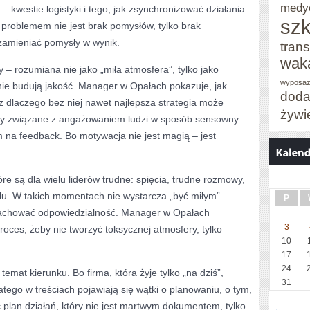
medy
 kwestie logistyki i tego, jak zsynchronizować działania
szk
 problemem nie jest brak pomysłów, tylko brak
zamieniać pomysły w wynik.
trans
wak
 – rozumiana nie jako „miła atmosfera”, tylko jako
wyposaż
ie budują jakość. Manager w Opałach pokazuje, jak
doda
 dlaczego bez niej nawet najlepsza strategia może
żywi
maty związane z angażowaniem ludzi w sposób sensowny:
m na feedback. Bo motywacja nie jest magią – jest
re są dla wielu liderów trudne: spięcia, trudne rozmowy,
łu. W takich momentach nie wystarcza „być miłym” –
P
 zachować odpowiedzialność. Manager w Opałach
3
oces, żeby nie tworzyć toksycznej atmosfery, tylko
10
17
24
 temat kierunku. Bo firma, która żyje tylko „na dziś”,
31
ego w treściach pojawiają się wątki o planowaniu, o tym,
ć plan działań, który nie jest martwym dokumentem, tylko