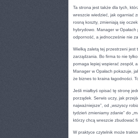
Ta strona jest także dla tych, kt
wreszcie wiedzieć, jak ogarniać 
rosną koszty, zmieniają się oczek
hybrydowo. Manager w Opałach 
odporność, a jednocześnie nie za
Wielką zaletą tej przestrzeni jest
zarządzania. Bo firma to nie tylk
pomaga lepiej wspierać zespół, a
Manager w Opałach pokazuje, jak
że biznes to kraina łagodności. T
Jeśli miałbyś opisać tę stronę je
porządek. Serwis uczy, jak przejś
najważniejsze”, od „wszyscy robi
tydzień zmieniamy zdanie” do „ma
którzy chcą wreszcie zbudować fi
W praktyce czytelnik może trak