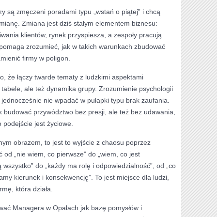
órzy są zmęczeni poradami typu „wstań o piątej” i chcą
zmianę. Zmiana jest dziś stałym elementem biznesu:
iwania klientów, rynek przyspiesza, a zespoły pracują
pomaga zrozumieć, jak w takich warunkach zbudować
mienić firmy w poligon.
 to, że łączy twarde tematy z ludzkimi aspektami
o tabele, ale też dynamika grupy. Zrozumienie psychologii
 jednocześnie nie wpadać w pułapki typu brak zaufania.
 budować przywództwo bez presji, ale też bez udawania,
o podejście jest życiowe.
dnym obrazem, to jest to wyjście z chaosu poprzez
ć od „nie wiem, co pierwsze” do „wiem, co jest
ą wszystko” do „każdy ma rolę i odpowiedzialność”, od „co
my kierunek i konsekwencję”. To jest miejsce dla ludzi,
rmę, która działa.
tować Managera w Opałach jak bazę pomysłów i