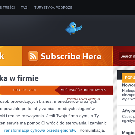
IS TREŚCI
TAGI
TURYSTYKA, PODRÓŻE
POP
Nowoś
OPERACJE
GRU - 26 - 2025
MOŻLIWOŚĆ KOMENTOWANIA
Harlequ
niezapo
I
wyjątkow
ZOSTAŁA WYŁĄCZONA
a osób prowadzących biznes, menedżerów oraz tych,
sce powstało po to, aby zamiast modnych sloganów
LOGISTYKA
Afryk
 i realne rozwiązania. Jeśli Twoja firma dymi, a Ty
Cześć po
W
egzotyc
, ten serwis ma pomóc Ci wrócić do sterowania i zamienić
FIRMIE
:
Transformacja cyfrowa przedsiębiorstw
i Komunikacja.
Magic