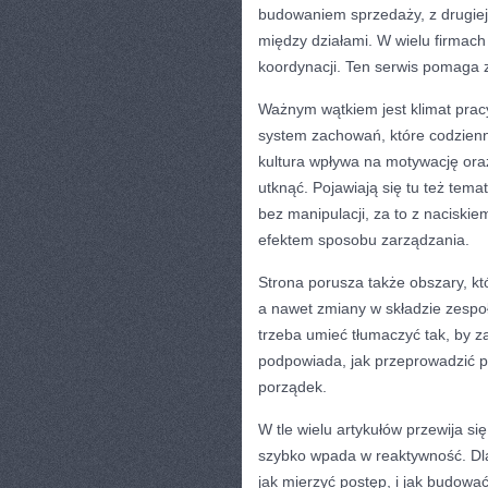
budowaniem sprzedaży, z drugiej –
między działami. W wielu firmach
koordynacji. Ten serwis pomaga 
Ważnym wątkiem jest klimat pracy
system zachowań, które codzienn
kultura wpływa na motywację oraz
utknąć. Pojawiają się tu też te
bez manipulacji, za to z naciskie
efektem sposobu zarządzania.
Strona porusza także obszary, któ
a nawet zmiany w składzie zespo
trzeba umieć tłumaczyć tak, by
podpowiada, jak przeprowadzić pr
porządek.
W tle wielu artykułów przewija się
szybko wpada w reaktywność. Dlat
jak mierzyć postęp, i jak budowa