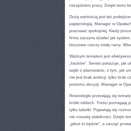
narzędziem pracy. Dzięki temu ła
Dużą wartością jest też podejście
papierologią. Manager w Opałach 
pracować spokojniej. Kiedy proc
firma zaczyna działać jak system.
kluczowe rzeczy miały ramy. Wte
Ważnym tematem jest efektywność 
„hacków”. Serwis pokazuje, jak u
wątki o planowaniu, o tym, jak u
nie jest brak ambicji, tylko brak
poziomu decyzji. Manager w Opał
Równolegle przewijają się tematy
krótki oddech. Treści pomagają p
tylko tabelki. Pojawiają się rozm
nie rozwalą stabilności. Dzięki t
„jakoś to będzie”, a zacząć prow