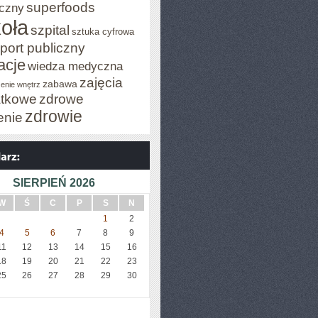
superfoods
czny
oła
szpital
sztuka cyfrowa
port publiczny
acje
wiedza medyczna
zajęcia
zabawa
enie wnętrz
tkowe
zdrowe
zdrowie
enie
SIERPIEŃ 2026
W
Ś
C
P
S
N
1
2
4
5
6
7
8
9
11
12
13
14
15
16
18
19
20
21
22
23
25
26
27
28
29
30