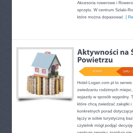
Akcesoria rowerowe i Rowero
sprzętu. W centrum Szlaki-Ro
które można dopasować
[ Re
ADMIN
GRU - 
Hotel-Logan.com.pl to serwis
zwiedzaniu rodzimych miejsc
wyjazdy w sposób wygodny. To 
które chcą zwiedzać zakątki i
konkretnych porad dotyczącyc
łączy w sobie turystyczną bazę
czytelnik mógł podjąć decyzj
centrum serwisu znajdują się