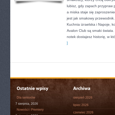
lubisz, gdy zapach przypraw 
a miska staje się zaproszeni
jest jak smakowy przewodnik.
Kuchnia izraelska i Napoje, k
Avalon Club są smaki świata.
notek dostajesz historię, w kt
]
Dla seniorów
sierpień 2026
7 sierpnia, 2026
lipiec 2026
Nowości i Premiery
czerwiec 2026