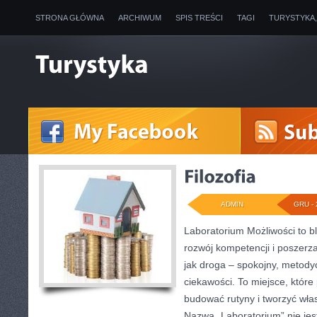
STRONA GŁÓWNA
ARCHIWUM
SPIS TREŚCI
TAGI
TURYSTYKA
ADMIN
GRU - 
Laboratorium Możliwości to b
rozwój kompetencji i poszerz
jak droga – spokojny, metody
ciekawości. To miejsce, któr
budować rutyny i tworzyć włas
Nazwa „Laboratorium” nie jes