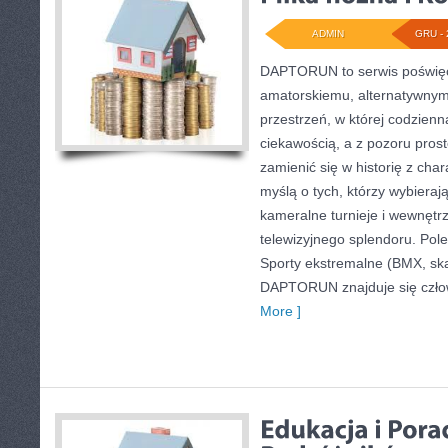
ADMIN
GRU - 
DAPTORUN to serwis poświęc
amatorskiemu, alternatywnym 
przestrzeń, w której codzienn
ciekawością, a z pozoru prost
zamienić się w historię z cha
myślą o tych, którzy wybieraj
kameralne turnieje i wewnętr
telewizyjnego splendoru. Pole
Sporty ekstremalne (BMX, sk
DAPTORUN znajduje się czło
More ]