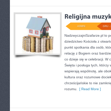
ADMIN
GRU - 
NadzwyczajniSzafarze.pl to po
dziedzictwo Kościoła z otwar
punkt spotkania dla osób, kt
relację z Bogiem oraz bardzi
co dzieje się w celebracji. 
Święta i posługa tych, którz
wspierają wspólnotę, ale obo
kultura oraz rozumowe dociek
chrześcijańskie to nie zamknię
rozumu.
[ Read More ]