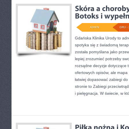
ADMIN
GRU - 
Gdańska Klinika Urody to ad
spotyka się z świadomą terapią
została pomyślana jako przew
lepiej zrozumieć potrzeby sw
rozsądne decyzje dotyczące ter
ofertowych opisów, ale mapa m
łatwiej dopasować zabiegi do 
stronie to Zabiegi przeciwtr
i pielęgnacja. W świecie, w k