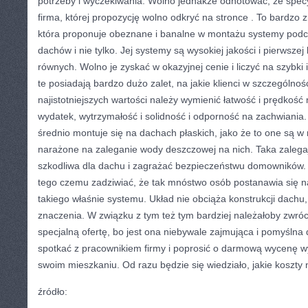
potrzeby i wyczekiwania. Wolno jednakże odnotować, że specyf
firma, której propozycję wolno odkryć na stronce
. To bardzo 
która proponuje obeznane i banalne w montażu systemy pod
dachów i nie tylko. Jej systemy są wysokiej jakości i pierwszej 
równych. Wolno je zyskać w okazyjnej cenie i liczyć na szybk
te posiadają bardzo dużo zalet, na jakie klienci w szczególnoś
najistotniejszych wartości należy wymienić łatwość i prędkość
wydatek, wytrzymałość i solidność i odporność na zachwiania.
średnio montuje się na dachach płaskich, jako że to one są w
narażone na zaleganie wody deszczowej na nich. Taka zalega
szkodliwa dla dachu i zagrażać bezpieczeństwu domowników. 
tego czemu zadziwiać, że tak mnóstwo osób postanawia się n
takiego właśnie systemu. Układ nie obciąża konstrukcji dachu,
znaczenia. W związku z tym też tym bardziej należałoby zwróc
specjalną ofertę, bo jest ona niebywale zajmująca i pomyślna 
spotkać z pracownikiem firmy i poprosić o darmową wycenę w
swoim mieszkaniu. Od razu będzie się wiedziało, jakie koszty 
źródło: