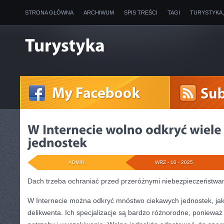
STRONA GŁÓWNA
ARCHIWUM
SPIS TREŚCI
TAGI
TURYSTYKA
ADMIN
WRZ - 10 - 2025
Dach trzeba ochraniać przed przeróżnymi niebezpieczeństwa
W Internecie można odkryć mnóstwo ciekawych jednostek, jaki
delikwenta. Ich specjalizacje są bardzo różnorodne, ponieważ