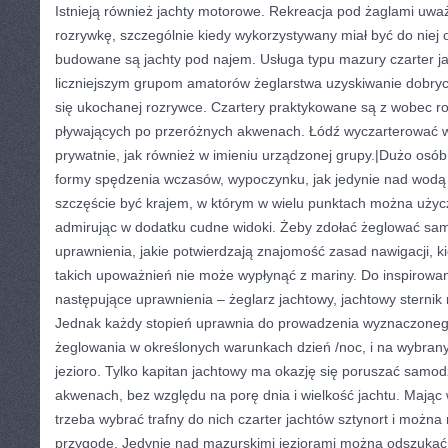
Istnieją również jachty motorowe. Rekreacja pod żaglami uwa
rozrywkę, szczególnie kiedy wykorzystywany miał być do niej 
budowane są jachty pod najem. Usługa typu mazury czarter j
liczniejszym grupom amatorów żeglarstwa uzyskiwanie dobryc
się ukochanej rozrywce. Czartery praktykowane są z wobec ro
pływających po przeróżnych akwenach. Łódź wyczarterować w
prywatnie, jak również w imieniu urządzonej grupy.|Dużo osób
formy spędzenia wczasów, wypoczynku, jak jedynie nad wodą
szczęście być krajem, w którym w wielu punktach można użycz
admirując w dodatku cudne widoki. Żeby zdołać żeglować sa
uprawnienia, jakie potwierdzają znajomość zasad nawigacji, k
takich upoważnień nie może wypłynąć z mariny. Do inspirowa
następujące uprawnienia – żeglarz jachtowy, jachtowy sternik 
Jednak każdy stopień uprawnia do prowadzenia wyznaczonego
żeglowania w określonych warunkach dzień /noc, i na wybra
jezioro. Tylko kapitan jachtowy ma okazję się poruszać samod
akwenach, bez względu na porę dnia i wielkość jachtu. Mając
trzeba wybrać trafny do nich czarter jachtów sztynort i można
przygodę. Jedynie nad mazurskimi jeziorami można odszukać 