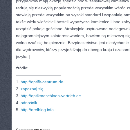
przypadków mają okazję spędzić noc w zabytkowej kamienicy.
radują się niezwykłą popularnością przede wszystkim wśród za
stawiają przede wszystkim na wysoki standard i wspaniałą at
także wielu właścicieli hosteli wypożycza kamienice i inne za
urządzić pokoje gościnne. Atrakcyjnie usytuowane noclegownie
najogromniejszym zainteresowaniem, bowiem są mieszczą się 
wolno czuć się bezpiecznie. Bezpieczeństwo jest niesłychanie 
dla wędrowców, którzy przyjeżdżają do obcego kraju i czasami
języka.|
źródło:
———————————
1.
http://optifit-centrum.de
2.
zapoznaj się
3.
http://optikmaschinen-vertrieb.de
4.
odnośnik
5.
http://orelblog.info
CATEGORIES:
TURYSTYKA, PODRÓŻE