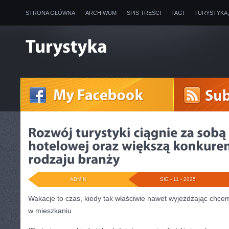
STRONA GŁÓWNA
ARCHIWUM
SPIS TREŚCI
TAGI
TURYSTYKA
ADMIN
SIE - 11 - 2025
Wakacje to czas, kiedy tak właściwie nawet wyjeżdżając chcem
w mieszkaniu