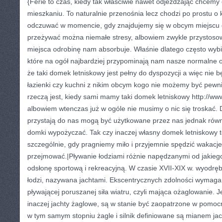
{Ferie to czas, kiedy tak właściwie nawet odjeżdżając chcemy 
mieszkaniu. To naturalnie przenośnia lecz chodzi po prostu o 
odczuwać w momencie, gdy znajdujemy się w obcym miejscu g
przeżywać można niemałe stresy, albowiem zwykle przystosow
miejsca odrobinę nam absorbuje. Właśnie dlatego często wybi
które na ogół najbardziej przypominają nam nasze normalne o
że taki domek letniskowy jest pełny do dyspozycji a więc nie b
łazienki czy kuchni z nikim obcym kogo nie możemy być pewni
rzeczą jest, kiedy sami mamy taki domek letniskowy http://w
albowiem wtenczas już w ogóle nie musimy o nic się troskać. 
przystają do nas mogą być użytkowane przez nas jednak rów
domki wypożyczać. Tak czy inaczej własny domek letniskowy t
szczególnie, gdy pragniemy miło i przyjemnie spędzić wakacje
przejmować.|Pływanie łodziami różnie napędzanymi od jakieg
odsłonę sportową i rekreacyjną. W czasie XVII-XIX w. wyodrębn
łodzi, nazywana jachtami. Ekscentrycznych zdolności wymaga 
pływającej poruszanej siła wiatru, czyli mająca ożaglowanie. J
inaczej jachty żaglowe, są w stanie być zaopatrzone w pomocn
w tym samym stopniu żagle i silnik definiowane są mianem j