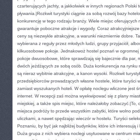
czarterujących jachty, a jakkolwiek w innych regionach Polski 
pływania.|Rozkwit turystyki ciągnie za sobą rozwój bazy hotel
konkurencję w tego rodzaju branży. Wiele miejsc oferujących 
gwarantuje poboczne atrakcje i wygody. Coraz atrakcyjniejsze 
ceny są niezwykle atrakcyjne, a warunki niezmiernie dobre. T
wybierana z reguły przez młodych ludzi, grupy przyjaciół, alb
kilkuosobowe pokoje. Jednakowoż hostel poznań w ogromnej o
pokoje dwuosobowe, które sprawdzają się bajecznie dla par, 
dwóch jeżdżących ze sobą osób. Duża konkurencja na rynku 
są nieraz wybitnie atrakcyjne, a kanon wysoki. Rozkwit turysty
przedsiębiorców prowadzących własne hostele, które turyści w
zamiast wyszukanych hoteli. W opłatę noclegu wliczone jest 
internet. W recepcji zaś można wyekwipować się z plany miast
miejskiej, a także spis miejsc, które należałoby zobaczyć.|To,
miejsca podróży to przede wszystkim zabytki, które wolno pod
uliczkami, a nawet spędzając wieczór w hostelu. Turyści selek
Poznaniu, by być jak najbliżej budynków, które ich interesują 
Duża grupa z nich wybiera noclegi usytuowane w centrum mi