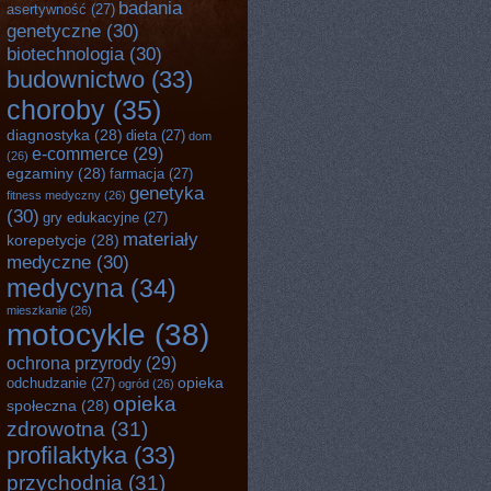
badania
asertywność
(27)
genetyczne
(30)
biotechnologia
(30)
budownictwo
(33)
choroby
(35)
diagnostyka
(28)
dieta
(27)
dom
e-commerce
(29)
(26)
egzaminy
(28)
farmacja
(27)
genetyka
fitness medyczny
(26)
(30)
gry edukacyjne
(27)
materiały
korepetycje
(28)
medyczne
(30)
medycyna
(34)
mieszkanie
(26)
motocykle
(38)
ochrona przyrody
(29)
opieka
odchudzanie
(27)
ogród
(26)
opieka
społeczna
(28)
zdrowotna
(31)
profilaktyka
(33)
przychodnia
(31)