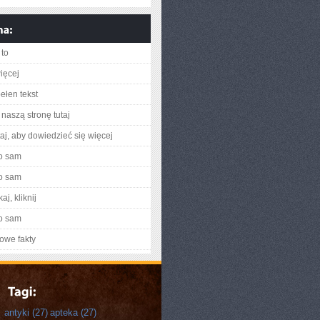
to
ięcej
ełen tekst
naszą stronę tutaj
utaj, aby dowiedzieć się więcej
o sam
o sam
aj, kliknij
o sam
owe fakty
antyki
(27)
apteka
(27)