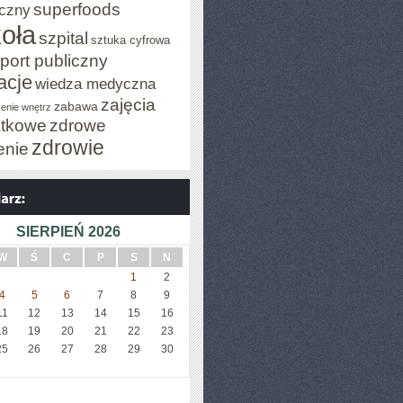
superfoods
czny
oła
szpital
sztuka cyfrowa
port publiczny
acje
wiedza medyczna
zajęcia
zabawa
enie wnętrz
tkowe
zdrowe
zdrowie
enie
SIERPIEŃ 2026
W
Ś
C
P
S
N
1
2
4
5
6
7
8
9
11
12
13
14
15
16
18
19
20
21
22
23
25
26
27
28
29
30