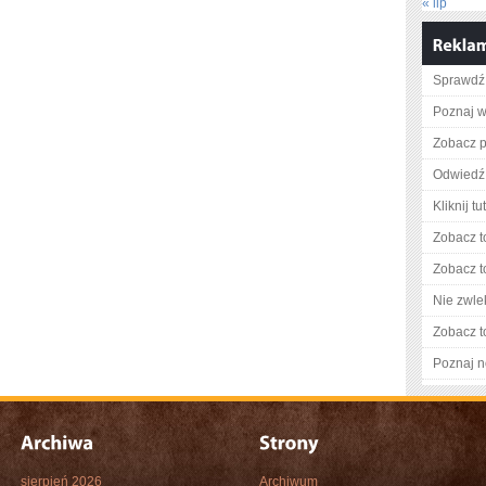
« lip
Sprawdź 
Poznaj w
Zobacz p
Odwiedź 
Kliknij t
Zobacz t
Zobacz t
Nie zwlek
Zobacz t
Poznaj n
sierpień 2026
Archiwum