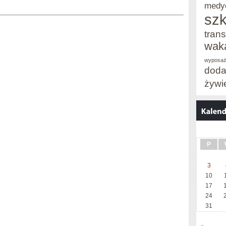
medy
szk
trans
wak
wyposaż
doda
żywi
P
3
10
17
24
31