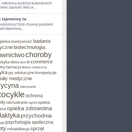
, miłośnicy podróży kulturalnych!‌
hcemy zaprosić Was w ...
 tajemnicę ta
odróżnicy! Dziś chcemy podzielić
mi tajemnicą ...
badania
apteka
asertywność
yczne
biotechnologia
choroby
ownictwo
e-commerce
styka
dieta
dom
iny
farmacja
fitness medyczny
yka
korepetycje
gry edukacyjne
iały medyczne
ycyna
mieszkanie
ocykle
ochrona
ody
opieka
odchudzanie
ogród
opieka zdrowotna
zna
ilaktyka
przychodnia
psychologia społeczna
gia
pty
sprzęt
rehabilitacja