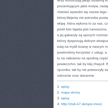
wraz konstruują jakąś ustaloną k
prezentującym jakiś motyw, nastę
również wywodzi się nazwa tego ar
której klejenia nie potrzeba po
ekipę, która wykona to za nas, cz
jeżeli foto tapeta jest nanoszona
a jej gabaryty są sporych rozmia
którzy dysponują dobrym ekwipu
tutaj na myśli ścianę w naszym m
powinniśmy korzystać z usługi, a 
tu na nałożeniu na spodnią część
powierzchni, tak by klej chwycił
ręcznika, tak by nie potworzyły 
ostrożnie oraz starannie.
1.
wpisy
2.
mapa strony
3.
wpisy
4.
http://club-k7.de/spis-tresci