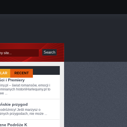
ULAR
RECENT
ci i Premiery
iny.pl – świat romansów, emocji i
mnianych historiiHarlequiny.pl to
e ...
ańskie przygod
dróżnicy!⁤ Jeśli marzysz o ​
znych przygodach, nie może ...
zne Podróże K