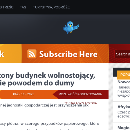
IS TREŚCI
TAGI
TURYSTYKA, PODRÓŻE
POP
Nowoś
Harlequ
niezapo
POPRAWNIE
PAŹ - 10 - 2025
MOŻLIWOŚĆ KOMENTOWANIA
wyjątkow
URZĄDZONY
ZOSTAŁA WYŁĄCZONA
nej jednostki gospodarczej jest przynoszenie jak
Afryk
BUDYNEK
Cześć po
egzotyc
WOLNOSTOJĄCY,
pasy płótna, w szeregu przypadków papierowego, które
Magic
DLA