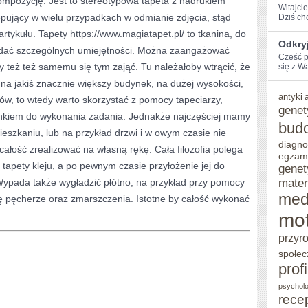
ompozycję. Jest to stereotypowa tapeta z nadrukiem
Witajcie
pujący w wielu przypadkach w odmianie zdjęcia, stąd
Dziś​ c
KAŻDEGO
tykułu. Tapety https://www.magiatapet.pl/ to tkanina, do
BĘDZIE
Odkryj
siadać szczególnych umiejętności. Można zaangażować
Cześć p
POWODEM
y też też samemu się tym zająć. Tu należałoby wtrącić, że
się z Wa
DO
, na jakiś znacznie większy budynek, na dużej wysokości,
antyki
rów, to wtedy warto skorzystać z pomocy tapeciarzy,
DUMY
genet
nkiem do wykonania zadania. Jednakże najczęściej mamy
bud
ieszkaniu, lub na przykład drzwi i w owym czasie nie
diagno
całość zrealizować na własną rękę. Cała filozofia polega
egzam
 tapety kleju, a po pewnym czasie przyłożenie jej do
genet
mater
. Wypada także wygładzić płótno, na przykład przy pomocy
med
się pęcherze oraz zmarszczenia. Istotne by całość wykonać
mot
przyr
społec
prof
psycholo
rece