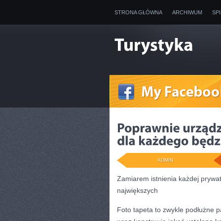
STRONA GŁÓWNA
ARCHIWUM
SP
ADMIN
Zamiarem istnienia każdej prywat
największych
Foto tapeta to zwykle podłużne 