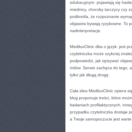
edukacyjnym: pojawiają się hasła t
miednicy, choroby tarczycy czy 
podkreśla, że rozpoznanie wymag
objawów bywają ryzykowne. To p
nadinterpretacje.
MediluxClinic dba o język: jest p
czytelniczka może szybciej znale
podpowiedzi, jak opisywać objawy,
mitów. Serwis zachęca do tego, a
tylko jak długą drogę.
Cała idea MediluxClinic opiera si
blog proponuje treści, które moż
badaniach profilaktycznych, inn
przypadku czytelniczka dostaje 
a Twoje samopoczucie jest warte