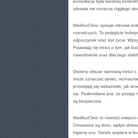
konsultacja była bardziej konkret
zdrowie nie oznacza ciągłego stre
MediluxClinic opisuje zdrowie kob
rozrodczych. To podejście holisty
odpoczynek oraz styl życia. Wpis
Pojawiają się treści o tym, jak b
nawodnienie oraz dlaczego stabi
Osobny obszar stanowią treści o
może oznaczać taniec, wzmacnian
przewijają się wskazówki, jak wr
się. Podkreślane jest, że postęp n
są bezpieczne.
MediluxClinic to również miejsc
Omawiane są stres, wpływ stresu
higienę snu. Serwis wspiera w bu