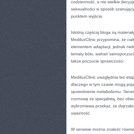
codzienność, a nie wielkie decyz
seksualności w sposób szanujący
punktem wyjścia.
Istotną częścią bloga są materiał
MediluxClinic przypomina, że cia
elementem adaptacji, jednak nie
tematy bólu, wahań samopoczucia 
także poczucie sprawczości.
MediluxClinic uwzględnia też eta
dlaczego w tym czasie mogą poja
spowolnienie metabolizmu. Serwi
rozmowę ze specjalistą, bez obi
wybrzmiewa przekaz, że dojrzałoś
uważność.
W serwisie można znaleźć równie