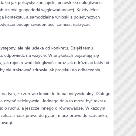
akie jak policystyczne jajniki, przewlekłe dolegliwości
zaburzenia gospodarki węglowodanowej. Każdy tekst
a kontekstu, a samodzielne wnioski z pojedynczych
odejście buduje świadomość, zamiast nakręcać
rzystępny, ale nie ucieka od konkretu. Dzięki temu
źć odpowiedź na wizycie. W artykułach pojawiają się
 jak rejestrować dolegliwości oraz jak odróżniać fakty od
by nie traktować zdrowia jak projektu do odhaczenia,
ę na tym, że zdrowie kobiet to temat indywidualny. Dlatego
na czytać selektywnie. Jednego dnia to może być tekst o
ego o ruchu, a jeszcze innego o równowadze. W każdym
przekaz: masz prawo do pytań, masz prawo do szacunku,
 uwagi.