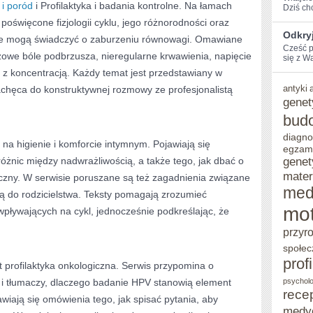
 i poród
i Profilaktyka i badania kontrolne. Na łamach
Dziś​ c
 poświęcone fizjologii cyklu, jego różnorodności oraz
Odkryj
óre mogą świadczyć o zaburzeniu równowagi. Omawiane
Cześć p
zowe bóle podbrzusza, nieregularne krwawienia, napięcie
się z Wa
 z koncentracją. Każdy temat jest przedstawiany w
antyki
 zachęca do konstruktywnej rozmowy ze profesjonalistą
genet
bud
diagno
 na higienie i komforcie intymnym. Pojawiają się
egzam
genet
różnic między nadwrażliwością, a także tego, jak dbać o
mater
eczny. W serwisie poruszane są też zagadnienia związane
med
ą do rodzicielstwa. Teksty pomagają zrozumieć
mot
pływających na cykl, jednocześnie podkreślając, że
przyr
społec
prof
t profilaktyka onkologiczna. Serwis przypomina o
i i tłumaczy, dlaczego badanie HPV stanowią element
psycholo
rece
wiają się omówienia tego, jak spisać pytania, aby
medy