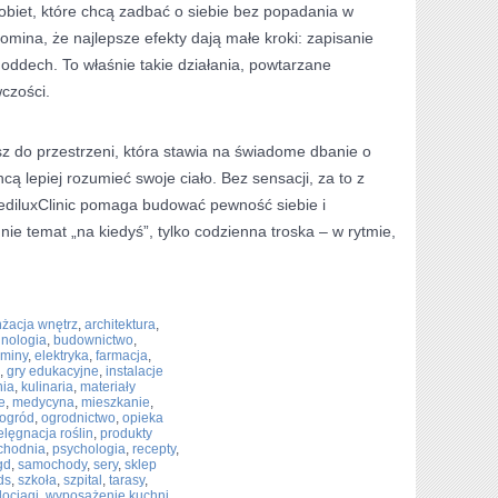
kobiet, które chcą zadbać o siebie bez popadania w
omina, że najlepsze efekty dają małe kroki: zapisanie
oddech. To właśnie takie działania, powtarzane
czości.
iasz do przestrzeni, która stawia na świadome dbanie o
hcą lepiej rozumieć swoje ciało. Bez sensacji, za to z
ediluxClinic pomaga budować pewność siebie i
nie temat „na kiedyś”, tylko codzienna troska – w rytmie,
nżacja wnętrz
,
architektura
,
hnologia
,
budownictwo
,
miny
,
elektryka
,
farmacja
,
,
gry edukacyjne
,
instalacje
nia
,
kulinaria
,
materiały
e
,
medycyna
,
mieszkanie
,
ogród
,
ogrodnictwo
,
opieka
elęgnacja roślin
,
produkty
chodnia
,
psychologia
,
recepty
,
gd
,
samochody
,
sery
,
sklep
ds
,
szkoła
,
szpital
,
tarasy
,
ociągi
,
wyposażenie kuchni
,