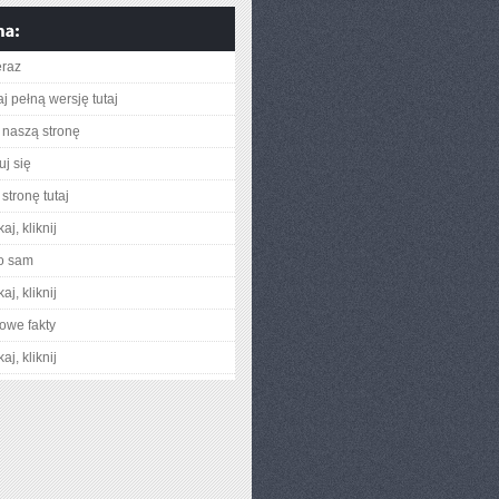
eraz
j pełną wersję tutaj
naszą stronę
uj się
stronę tutaj
aj, kliknij
o sam
aj, kliknij
owe fakty
aj, kliknij