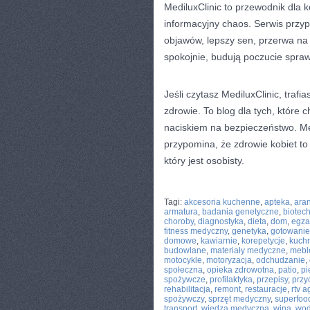
MediluxClinic to przewodnik dla 
informacyjny chaos. Serwis przyp
objawów, lepszy sen, przerwa na 
spokojnie, budują poczucie spraw
Jeśli czytasz MediluxClinic, traf
zdrowie. To blog dla tych, które c
naciskiem na bezpieczeństwo. M
przypomina, że zdrowie kobiet to 
który jest osobisty.
CATEGORIES:
TURYSTYKA, PODRÓŻE
Tagi:
akcesoria kuchenne
,
apteka
,
ara
armatura
,
badania genetyczne
,
biotec
choroby
,
diagnostyka
,
dieta
,
dom
,
egza
fitness medyczny
,
genetyka
,
gotowanie
domowe
,
kawiarnie
,
korepetycje
,
kuch
budowlane
,
materiały medyczne
,
mebl
motocykle
,
motoryzacja
,
odchudzanie
,
społeczna
,
opieka zdrowotna
,
patio
,
pi
spożywcze
,
profilaktyka
,
przepisy
,
przy
rehabilitacja
,
remont
,
restauracje
,
rtv a
spożywczy
,
sprzęt medyczny
,
superfoo
transport
,
wiedza medyczna
,
wina
,
wod