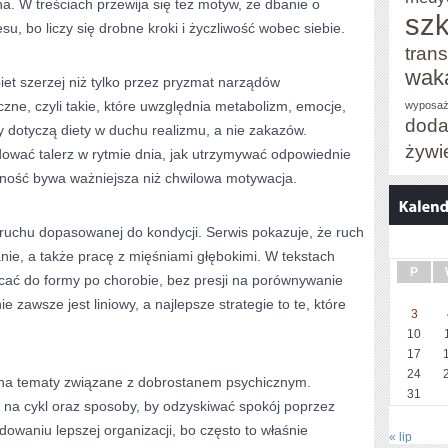
na. W treściach przewija się też motyw, że dbanie o
szk
su, bo liczy się drobne kroki i życzliwość wobec siebie.
trans
wak
iet szerzej niż tylko przez pryzmat narządów
czne, czyli takie, które uwzględnia metabolizm, emocje,
wyposaż
doda
y dotyczą diety w duchu realizmu, a nie zakazów.
żywi
udować talerz w rytmie dnia, jak utrzymywać odpowiednie
lność bywa ważniejsza niż chwilowa motywacja.
 ruchu dopasowanej do kondycji. Serwis pokazuje, że ruch
ie, a także pracę z mięśniami głębokimi. W tekstach
P
acać do formy po chorobie, bez presji na porównywanie
ie zawsze jest liniowy, a najlepsze strategie to te, które
3
10
17
24
e na tematy związane z dobrostanem psychicznym.
31
 na cykl oraz sposoby, by odzyskiwać spokój poprzez
dowaniu lepszej organizacji, bo często to właśnie
« lip