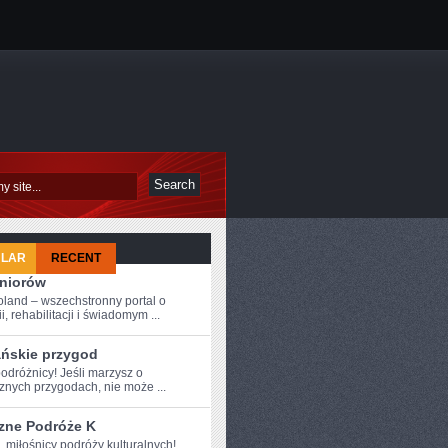
ULAR
RECENT
eniorów
oland – wszechstronny portal o
i, rehabilitacji i świadomym ...
ańskie przygod
dróżnicy!⁤ Jeśli marzysz o ​
znych przygodach, nie może ...
zne Podróże K
, miłośnicy podróży kulturalnych!‌