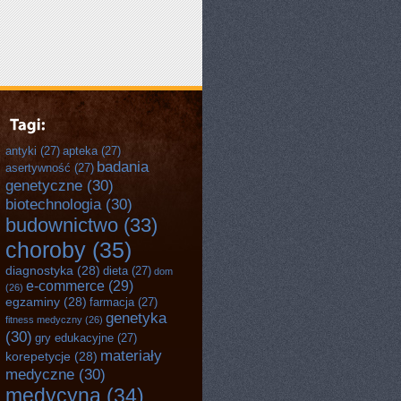
antyki
(27)
apteka
(27)
badania
asertywność
(27)
genetyczne
(30)
biotechnologia
(30)
budownictwo
(33)
choroby
(35)
diagnostyka
(28)
dieta
(27)
dom
e-commerce
(29)
(26)
egzaminy
(28)
farmacja
(27)
genetyka
fitness medyczny
(26)
(30)
gry edukacyjne
(27)
materiały
korepetycje
(28)
medyczne
(30)
medycyna
(34)