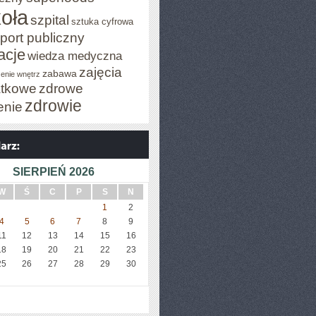
oła
szpital
sztuka cyfrowa
port publiczny
acje
wiedza medyczna
zajęcia
zabawa
enie wnętrz
tkowe
zdrowe
zdrowie
enie
SIERPIEŃ 2026
W
Ś
C
P
S
N
1
2
4
5
6
7
8
9
11
12
13
14
15
16
18
19
20
21
22
23
25
26
27
28
29
30