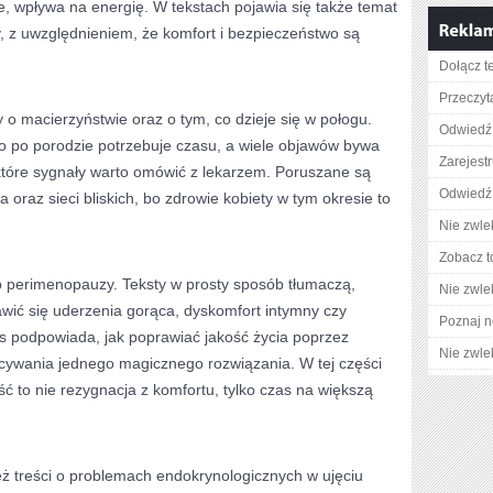
je, wpływa na energię. W tekstach pojawia się także temat
, z uwzględnieniem, że komfort i bezpieczeństwo są
Dołącz t
Przeczyta
y o macierzyństwie oraz o tym, co dzieje się w połogu.
Odwiedź 
ło po porodzie potrzebuje czasu, a wiele objawów bywa
Zarejestr
które sygnały warto omówić z lekarzem. Poruszane są
Odwiedź 
oraz sieci bliskich, bo zdrowie kobiety w tym okresie to
Nie zwlek
Zobacz t
p perimenopauzy. Teksty w prosty sposób tłumaczą,
Nie zwlek
wić się uderzenia gorąca, dyskomfort intymny czy
Poznaj n
s podpowiada, jak poprawiać jakość życia poprzez
Nie zwlek
ecywania jednego magicznego rozwiązania. W tej części
ć to nie rezygnacja z komfortu, tylko czas na większą
ż treści o problemach endokrynologicznych w ujęciu