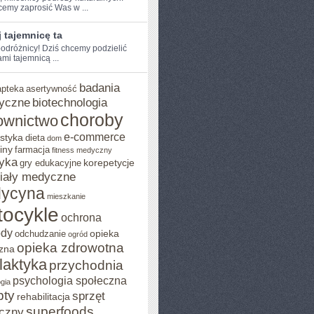
hcemy zaprosić Was w ...
 tajemnicę ta
odróżnicy! Dziś chcemy podzielić
mi tajemnicą ...
badania
apteka
asertywność
yczne
biotechnologia
choroby
ownictwo
e-commerce
styka
dieta
dom
iny
farmacja
fitness medyczny
yka
korepetycje
gry edukacyjne
iały medyczne
ycyna
mieszkanie
ocykle
ochrona
ody
opieka
odchudzanie
ogród
opieka zdrowotna
zna
ilaktyka
przychodnia
psychologia społeczna
gia
pty
sprzęt
rehabilitacja
superfoods
czny