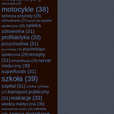
mieszkanie
(26)
motocykle
(38)
ochrona przyrody
(29)
opieka
odchudzanie
(27)
ogród
(26)
opieka
społeczna
(28)
zdrowotna
(31)
profilaktyka
(33)
przychodnia
(31)
psychologia
psychologia
(26)
recepty
społeczna
(29)
(31)
sprzęt
rehabilitacja
(28)
medyczny
(30)
superfoods
(31)
szkoła
(39)
szpital
(31)
sztuka cyfrowa
transport publiczny
(27)
wakacje
(33)
(31)
wiedza medyczna
(30)
zabawa
wyposażenie wnętrz
(26)
zajęcia dodatkowe