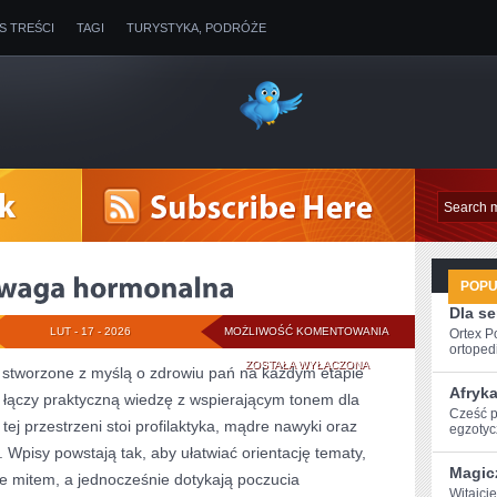
IS TREŚCI
TAGI
TURYSTYKA, PODRÓŻE
POP
Dla s
HORMONY
LUT - 17 - 2026
MOŻLIWOŚĆ KOMENTOWANIA
Ortex P
ortopedi
I
ZOSTAŁA WYŁĄCZONA
ci stworzone z myślą o zdrowiu pań na każdym etapie
Afryk
ry łączy praktyczną wiedzę z wspierającym tonem dla
RÓWNOWAGA
Cześć po
j przestrzeni stoi profilaktyka, mądre nawyki oraz
egzotyc
HORMONALNA
Wpisy powstają tak, aby ułatwiać orientację tematy,
Magic
e mitem, a jednocześnie dotykają poczucia
Witajcie