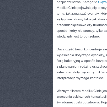
bezpieczeństwa. Kategorie
Ciąża
MediluxClinic pojawiają się teksty
temu, jak zauważać sygnały, kt
są typowe objawy takie jak skurc
przedmiesiączkowe czy trudności
sposób, który nie straszy, tylko
wtedy, gdy jest to potrzebne.
Duża część treści koncentruje się
wyjaśnienia dotyczące dysbiozy, 
florę bakteryjną w sposób bezpi
z planowaniem rodziny oraz drog
zależności dotyczące czynników w
interpretacja wymaga kontekstu.
Ważnym filarem MediluxClinic jes
znaczeniu cyklicznych konsultacj
świadomej troski do zdrowia. Poja