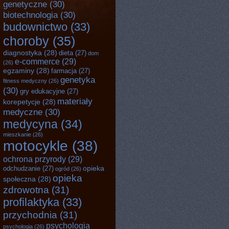
genetyczne
(30)
biotechnologia
(30)
budownictwo
(33)
choroby
(35)
diagnostyka
(28)
dieta
(27)
dom
e-commerce
(29)
(26)
egzaminy
(28)
farmacja
(27)
genetyka
fitness medyczny
(26)
(30)
gry edukacyjne
(27)
materiały
korepetycje
(28)
medyczne
(30)
medycyna
(34)
mieszkanie
(26)
motocykle
(38)
ochrona przyrody
(29)
opieka
odchudzanie
(27)
ogród
(26)
opieka
społeczna
(28)
zdrowotna
(31)
profilaktyka
(33)
przychodnia
(31)
psychologia
psychologia
(26)