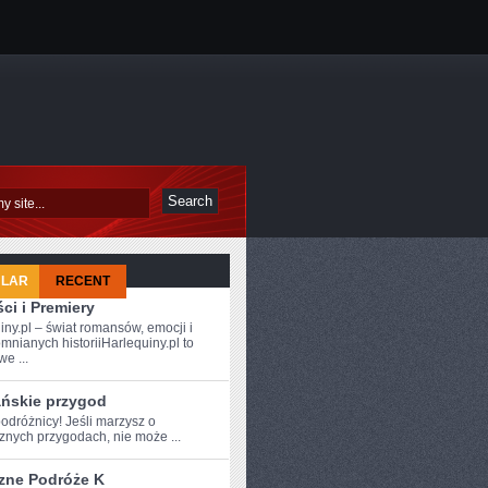
ULAR
RECENT
ci i Premiery
iny.pl – świat romansów, emocji i
mnianych historiiHarlequiny.pl to
e ...
ańskie przygod
dróżnicy!⁤ Jeśli marzysz o ​
znych przygodach, nie może ...
zne Podróże K