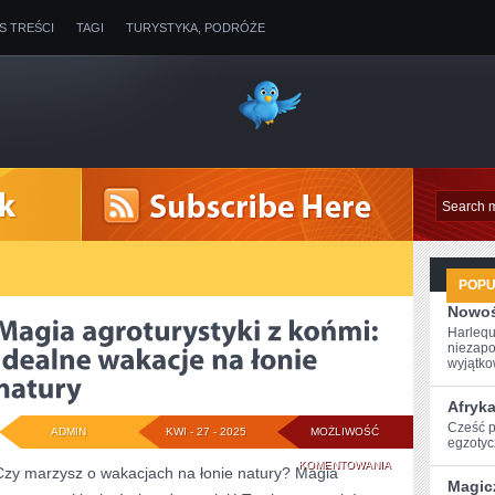
IS TREŚCI
TAGI
TURYSTYKA, PODRÓŻE
POP
Nowoś
Harlequ
niezapo
wyjątkow
Afryk
Cześć po
ADMIN
KWI - 27 - 2025
MOŻLIWOŚĆ
egzotyc
MAGIA
KOMENTOWANIA
Czy marzysz o wakacjach na łonie natury? Magia
Magic