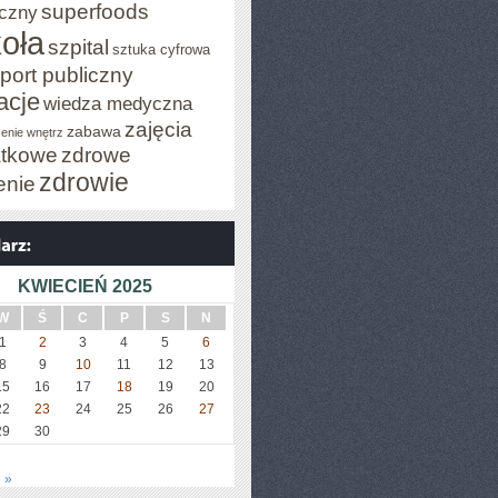
superfoods
czny
oła
szpital
sztuka cyfrowa
port publiczny
acje
wiedza medyczna
zajęcia
zabawa
enie wnętrz
tkowe
zdrowe
zdrowie
enie
KWIECIEŃ 2025
W
Ś
C
P
S
N
1
2
3
4
5
6
8
9
10
11
12
13
15
16
17
18
19
20
22
23
24
25
26
27
29
30
 »