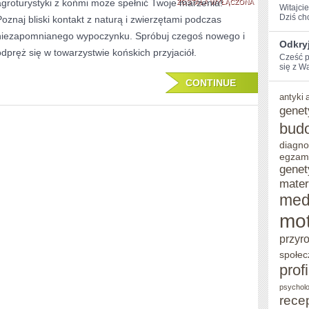
agroturystyki z końmi może spełnić Twoje marzenia!
AGROTURYSTYKI
ZOSTAŁA WYŁĄCZONA
Witajcie
Dziś​ c
Poznaj bliski kontakt z naturą i zwierzętami podczas
Z
niezapomnianego wypoczynku. Spróbuj czegoś nowego i
KOŃMI:
Odkryj
odpręż się w towarzystwie końskich przyjaciół.
Cześć p
IDEALNE
się z Wa
CONTINUE
WAKACJE
antyki
NA
genet
bud
ŁONIE
diagno
NATURY
egzam
genet
mater
med
mot
przyr
społec
prof
psycholo
rece