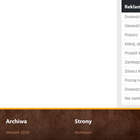
Dowiedz 
Odwiedź 
Pobierz
Kliknij, 
Przejdź t
Zaintry
Zobacz t
Poznaj n
Dowiedz 
Nie zwlek
sierpień 2026
Archiwum