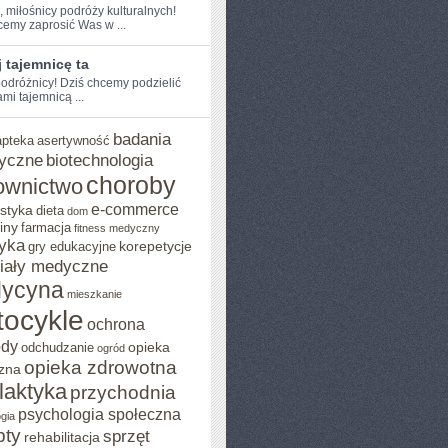
, miłośnicy podróży kulturalnych!‌
hcemy zaprosić Was w ...
 tajemnicę ta
odróżnicy! Dziś chcemy podzielić
mi tajemnicą ...
badania
apteka
asertywność
yczne
biotechnologia
choroby
ownictwo
e-commerce
styka
dieta
dom
iny
farmacja
fitness medyczny
yka
korepetycje
gry edukacyjne
iały medyczne
ycyna
mieszkanie
ocykle
ochrona
ody
opieka
odchudzanie
ogród
opieka zdrowotna
zna
ilaktyka
przychodnia
psychologia społeczna
gia
pty
sprzęt
rehabilitacja