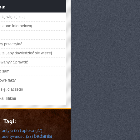
się więcej tutaj
stronę internetową
aby przeczytać
utaj, aby dowiedzieć się więcej
gowany? Sprawdź
o sam
owe fakty
się, dlaczego
aj, kliknij
antyki
(27)
apteka
(27)
badania
asertywność
(27)