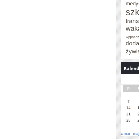
medy
szk
trans
wak
wyposaż
doda
żywi
P
7
14
21
28
« mar
maj