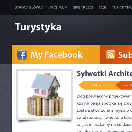
STRONA GŁÓWNA
ARCHIWUM
SPIS TREŚCI
TAGI
TURYSTYKA
ADMIN
KWI - 
Blog poświęcony projektowani
którym pasja spotyka się z d
została stworzona z myślą o 
świat realizacji, wnętrz, a t
to, jak mieszkamy na co dzień
tematyczny, na którym można