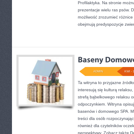
Profilaktyka. Na stronie moż
prezentacje wielu ras psów. 
możliwość zrozumieć różnice
obejmują predyspozycje zwier
ADMIN
KWI - 
Ta witryna to przyjazne źródło 
interesują się kulturą relaks
strefą bąbelkowego relaksu 
odpoczynkiem. Witryna opisuje
basenów i domowego SPA. Mo
treści dla osób rozpoczynając
również dla czytelników ocze
perspektywy. Zobacz także D