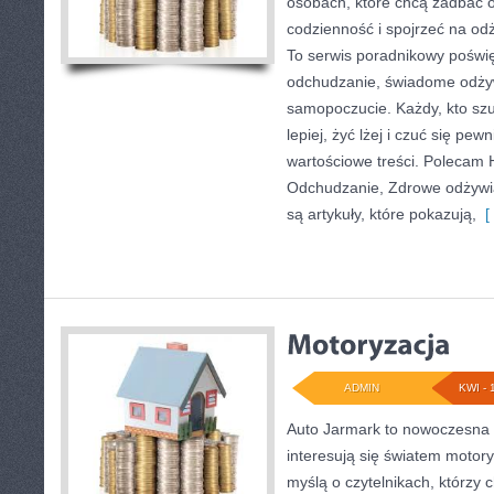
osobach, które chcą zadbać o
codzienność i spojrzeć na od
To serwis poradnikowy poświ
odchudzanie, świadome odżyw
samopoczucie. Każdy, kto sz
lepiej, żyć lżej i czuć się pewn
wartościowe treści. Polecam H
Odchudzanie, Zdrowe odżywia
są artykuły, które pokazują,
[ 
ADMIN
KWI - 
Auto Jarmark to nowoczesna s
interesują się światem motory
myślą o czytelnikach, którzy 