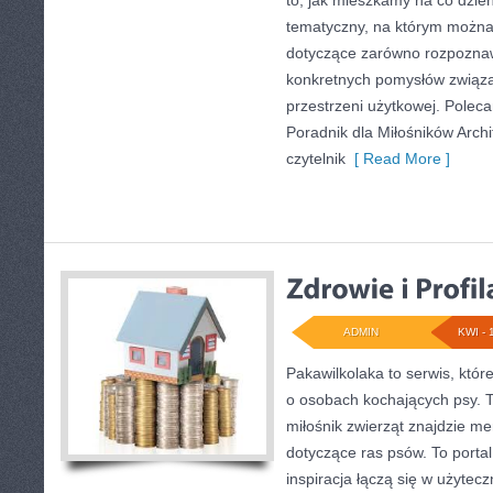
to, jak mieszkamy na co dzień
tematyczny, na którym można
dotyczące zarówno rozpoznawa
konkretnych pomysłów związ
przestrzeni użytkowej. Poleca
Poradnik dla Miłośników Archi
czytelnik
[ Read More ]
ADMIN
KWI - 
Pakawilkolaka to serwis, któr
o osobach kochających psy. 
miłośnik zwierząt znajdzie me
dotyczące ras psów. To portal
inspiracja łączą się w użytec