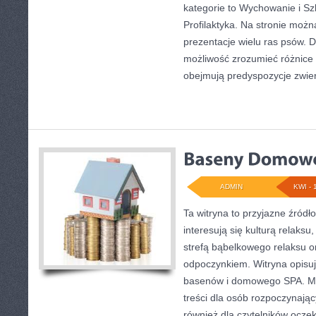
kategorie to Wychowanie i Szk
Profilaktyka. Na stronie moż
prezentacje wielu ras psów. 
możliwość zrozumieć różnice
obejmują predyspozycje zwier
ADMIN
KWI - 
Ta witryna to przyjazne źródło 
interesują się kulturą relaks
strefą bąbelkowego relaksu 
odpoczynkiem. Witryna opisuje
basenów i domowego SPA. Mo
treści dla osób rozpoczynając
również dla czytelników ocze