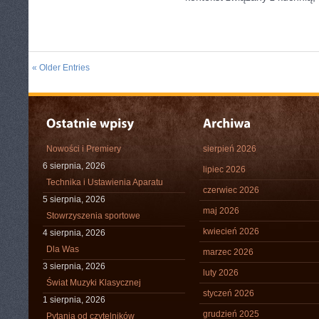
« Older Entries
Nowości i Premiery
sierpień 2026
6 sierpnia, 2026
lipiec 2026
Technika i Ustawienia Aparatu
czerwiec 2026
5 sierpnia, 2026
maj 2026
Stowrzyszenia sportowe
kwiecień 2026
4 sierpnia, 2026
Dla Was
marzec 2026
3 sierpnia, 2026
luty 2026
Świat Muzyki Klasycznej
styczeń 2026
1 sierpnia, 2026
grudzień 2025
Pytania od czytelników