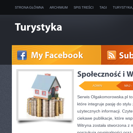
STRONA GŁÓWNA
ARCHIWUM
SPIS TREŚCI
TAGI
TURYSTYKA
ADMIN
MAJ - 
Serwis Olgakomorowska.pl to
które integruje pasję do stylu 
użytecznych informacji. Czyte
ciekawe publikacje, które wspi
Witryna została stworzona z 
poszukują oryginalności oraz 