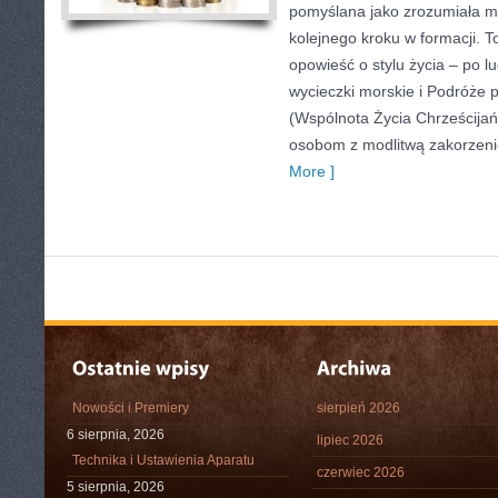
pomyślana jako zrozumiała m
kolejnego kroku w formacji. To
opowieść o stylu życia – po l
wycieczki morskie i Podróże
(Wspólnota Życia Chrześcijańs
osobom z modlitwą zakorzeni
More ]
Nowości i Premiery
sierpień 2026
6 sierpnia, 2026
lipiec 2026
Technika i Ustawienia Aparatu
czerwiec 2026
5 sierpnia, 2026