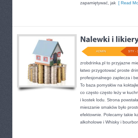
zapamiętywać, jak
[ Read Mo
ADMIN
STY - 
zrobdrinka.pl to przyjazne mi
łatwo przygotować proste dri
profesjonalnego zaplecza i b
To baza pomysłów na koktajle,
co często często leży w kuch
i kostek lodu. Strona powsta
mieszanie smaków było prost
efektownie. Polecamy takie k
alkoholowe i Whisky i bourbo