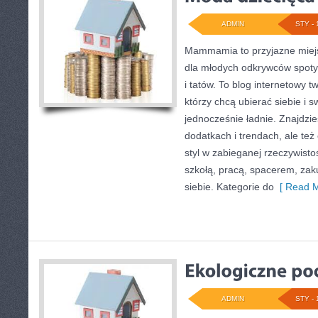
ADMIN
STY - 
Mammamia to przyjazne miejs
dla młodych odkrywców spoty
i tatów. To blog internetowy t
którzy chcą ubierać siebie i 
jednocześnie ładnie. Znajdzies
dodatkach i trendach, ale też
styl w zabieganej rzeczywist
szkołą, pracą, spacerem, zaku
siebie. Kategorie do
[ Read M
ADMIN
STY - 