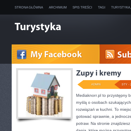
STRONA GŁÓWNA
ARCHIWUM
SPIS TREŚCI
TAGI
TURYSTYKA
ADMIN
STY - 
Mediaknorr.pl to przystępny bl
myślą o osobach szukającyc
rozwiązań w kuchni. To miejsc
gotować sprawnie, a jednoc
potraw. Na stronie znajdziesz
dania, które można przygotow