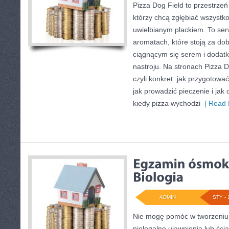
Pizza Dog Field to przestrzeń
którzy chcą zgłębiać wszystko
uwielbianym plackiem. To serw
aromatach, które stoją za do
ciągnącym się serem i doda
nastroju. Na stronach Pizza Do
czyli konkret: jak przygotować
jak prowadzić pieczenie i jak
kiedy pizza wychodzi
[ Read 
ADMIN
STY - 
Nie mogę pomóc w tworzeniu t
nielegalne ujawnienia lub śc