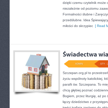
dzięki czemu czytelnik może 
niezależnie od poziomu zaa
Formalności ślubne i Zaręczy
przedślubne. Idea Śpiewający
miłości do skrzypiec
[ Read M
ADMIN
STY - 
Szczepan.org.pl to przestrze
życiu wspólnoty katolickiej, k
parafii św. Szczepana. To mie
chcą głębiej poznać codzienn
Bogiem, przez liturgię, aż po 
łączy dziedzictwo z przystępn
treści trafiają zarówno do akt