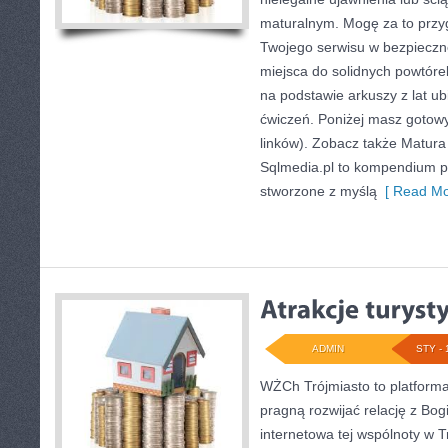
maturalnym. Mogę za to przy
Twojego serwisu w bezpiecznej
miejsca do solidnych powtór
na podstawie arkuszy z lat ub
ćwiczeń. Poniżej masz gotow
linków). Zobacz także Matura 
Sqlmedia.pl to kompendium 
stworzone z myślą
[ Read Mo
ADMIN
STY - 
WŻCh Trójmiasto to platforma 
pragną rozwijać relację z Bo
internetowa tej wspólnoty w T