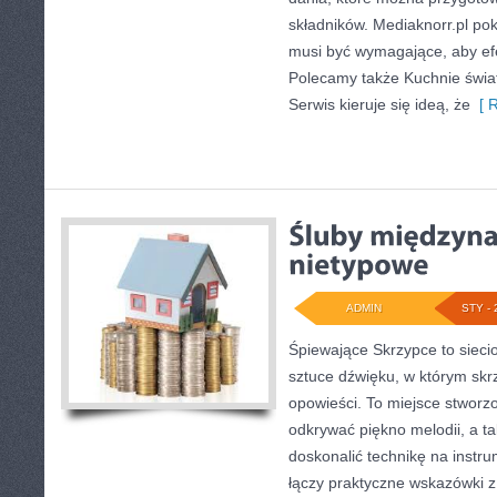
składników. Mediaknorr.pl po
musi być wymagające, aby efe
Polecamy także Kuchnie świata
Serwis kieruje się ideą, że
[ R
ADMIN
STY - 
Śpiewające Skrzypce to sieci
sztuce dźwięku, w którym skr
opowieści. To miejsce stworz
odkrywać piękno melodii, a ta
doskonalić technikę na inst
łączy praktyczne wskazówki 