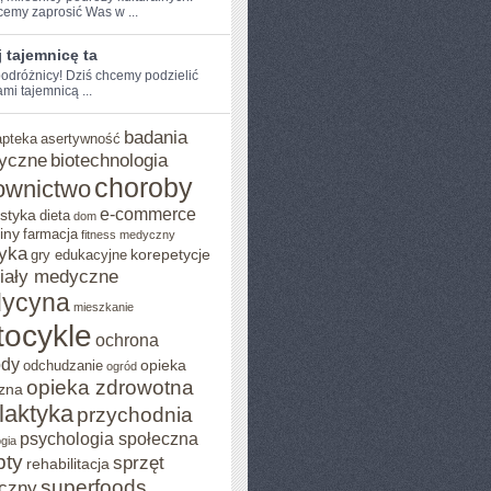
hcemy zaprosić Was w ...
 tajemnicę ta
odróżnicy! Dziś chcemy podzielić
mi tajemnicą ...
badania
apteka
asertywność
yczne
biotechnologia
choroby
ownictwo
e-commerce
styka
dieta
dom
iny
farmacja
fitness medyczny
yka
korepetycje
gry edukacyjne
iały medyczne
ycyna
mieszkanie
ocykle
ochrona
ody
opieka
odchudzanie
ogród
opieka zdrowotna
zna
ilaktyka
przychodnia
psychologia społeczna
gia
pty
sprzęt
rehabilitacja
superfoods
czny