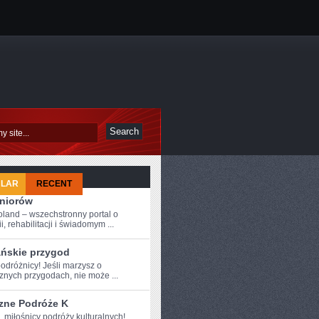
ULAR
RECENT
eniorów
oland – wszechstronny portal o
i, rehabilitacji i świadomym ...
ańskie przygod
dróżnicy!⁤ Jeśli marzysz o ​
znych przygodach, nie może ...
zne Podróże K
, miłośnicy podróży kulturalnych!‌