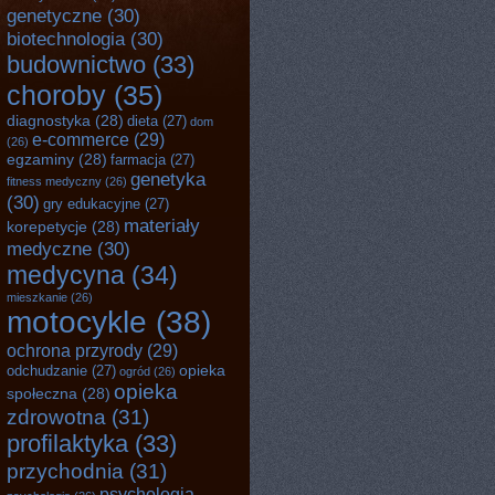
genetyczne
(30)
biotechnologia
(30)
budownictwo
(33)
choroby
(35)
diagnostyka
(28)
dieta
(27)
dom
e-commerce
(29)
(26)
egzaminy
(28)
farmacja
(27)
genetyka
fitness medyczny
(26)
(30)
gry edukacyjne
(27)
materiały
korepetycje
(28)
medyczne
(30)
medycyna
(34)
mieszkanie
(26)
motocykle
(38)
ochrona przyrody
(29)
opieka
odchudzanie
(27)
ogród
(26)
opieka
społeczna
(28)
zdrowotna
(31)
profilaktyka
(33)
przychodnia
(31)
psychologia