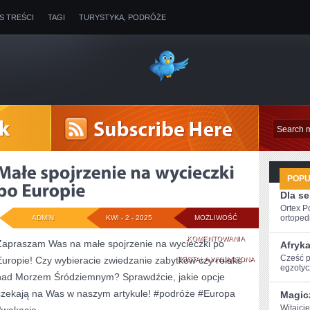
IS TREŚCI
TAGI
TURYSTYKA, PODRÓŻE
POP
Dla s
Ortex P
ortopedi
ADMIN
KWI - 2 - 2025
MOŻLIWOŚĆ
MAŁE
KOMENTOWANIA
Zapraszam Was na małe spojrzenie na wycieczki po
Afryk
Cześć po
Europie! Czy wybieracie zwiedzanie zabytków czy relaks
SPOJRZENIE
ZOSTAŁA WYŁĄCZONA
egzotyc
nad Morzem Śródziemnym? Sprawdźcie, jakie opcje
NA
czekają na Was w naszym artykule! #podróże #Europa
Magic
WYCIECZKI
Witajcie