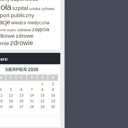
oła
szpital
sztuka cyfrowa
port publiczny
acje
wiedza medyczna
zajęcia
zabawa
enie wnętrz
tkowe
zdrowe
zdrowie
enie
SIERPIEŃ 2026
W
Ś
C
P
S
N
1
2
4
5
6
7
8
9
11
12
13
14
15
16
18
19
20
21
22
23
25
26
27
28
29
30