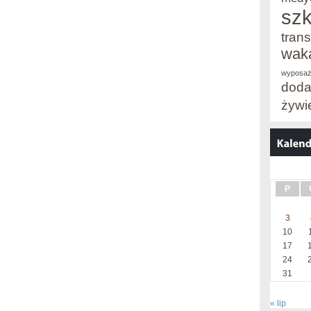
szk
trans
wak
wyposaż
doda
żywi
P
3
10
17
24
31
« lip