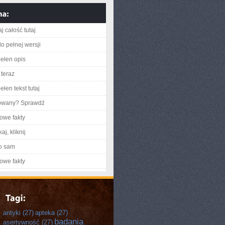
j całość tutaj
o pełnej wersji
ełen opis
teraz
łen tekst tutaj
gowany? Sprawdź
owe fakty
aj, kliknij
o sam
owe fakty
antyki
(27)
apteka
(27)
badania
asertywność
(27)