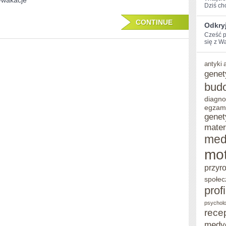
#wakacje
Dziś​ c
PO
CONTINUE
EUROPIE
Odkryj
Cześć p
się z Wa
antyki
genet
bud
diagno
egzam
genet
mater
med
mot
przyr
społec
prof
psycholo
rece
medy