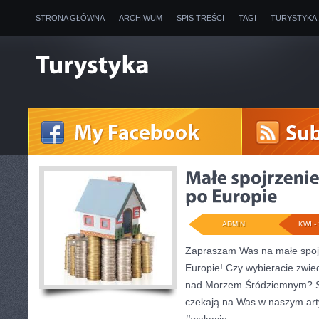
STRONA GŁÓWNA
ARCHIWUM
SPIS TREŚCI
TAGI
TURYSTYKA
ADMIN
KWI - 
Zapraszam Was na małe spojr
Europie! Czy wybieracie zwie
nad Morzem Śródziemnym? Sp
czekają na Was w naszym art