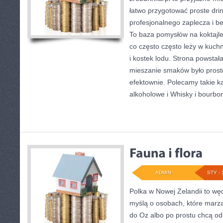
łatwo przygotować proste dri
profesjonalnego zaplecza i b
To baza pomysłów na koktajle,
co często często leży w kuch
i kostek lodu. Strona powsta
mieszanie smaków było prost
efektownie. Polecamy takie k
alkoholowe i Whisky i bourbo
ADMIN
STY - 
Polka w Nowej Zelandii to wę
myślą o osobach, które marzą
do Oz albo po prostu chcą od