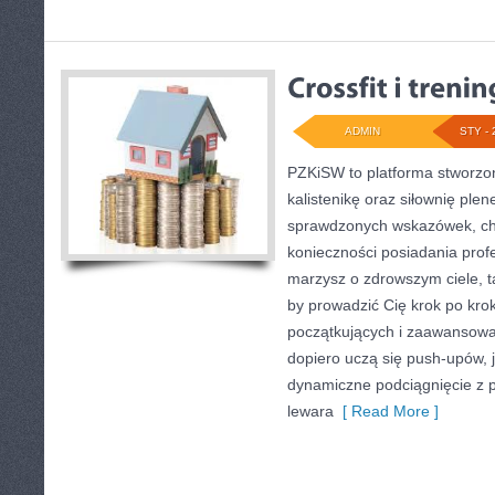
ADMIN
STY - 
PZKiSW to platforma stworzon
kalistenikę oraz siłownię plen
sprawdzonych wskazówek, c
konieczności posiadania profe
marzysz o zdrowszym ciele, ta
by prowadzić Cię krok po krok
początkujących i zaawansowan
dopiero uczą się push-upów, j
dynamiczne podciągnięcie z pr
lewara
[ Read More ]