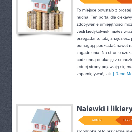
To miejsce powstało z prostej
nudna. Ten portal dla ciekaw
zdobywanie umiejętności moż
Jeśli kiedykolwiek miałeś wra
przegadane, tutaj znajdziesz 
pomagają poukładać nawet na
zagadnienia. Na stronie czeka
codzienną edukację z smaczk
jednej strony pojawiają się mat
zapamiętywać, jak
[ Read Mo
ADMIN
STY - 
zrobdrinka.pl to przyjazne mi