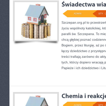
ADMIN
STY - 
Szczepan.org.pl to przestrze
życiu wspólnoty katolickiej, k
parafii św. Szczepana. To mie
chcą głębiej poznać codzienn
Bogiem, przez liturgię, aż po 
łączy dziedzictwo z przystępn
treści trafiają zarówno do akt
tych, którzy dopiero wracają 
Papieże i ich dziedzictwo i Litu
ADMIN
STY - 