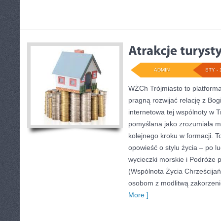
ADMIN
STY - 
WŻCh Trójmiasto to platforma 
pragną rozwijać relację z Bo
internetowa tej wspólnoty w T
pomyślana jako zrozumiała m
kolejnego kroku w formacji. To
opowieść o stylu życia – po l
wycieczki morskie i Podróże
(Wspólnota Życia Chrześcijańs
osobom z modlitwą zakorzeni
More ]