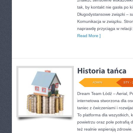
znaleźć sensowne wskazówki 
tak, by kontakt nie gasła po 
Długodystansowe związki – s
Komunikacja w związku. Stron
naprawdę przyciąga w relacji:
Read More ]
ADMIN
STY - 
Dream Team Łódź – Aerial, Po
internetowa stworzona dla os
taniec z ćwiczeniami i rozwij
To platforma dla wszystkich, k
powietrzu oraz pole potrafią d
też realnie wspierają zdrowi