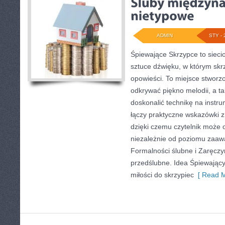
ADMIN
STY - 
Śpiewające Skrzypce to sieci
sztuce dźwięku, w którym skr
opowieści. To miejsce stworz
odkrywać piękno melodii, a ta
doskonalić technikę na inst
łączy praktyczne wskazówki 
dzięki czemu czytelnik może 
niezależnie od poziomu zaa
Formalności ślubne i Zaręczy
przedślubne. Idea Śpiewający
miłości do skrzypiec
[ Read M