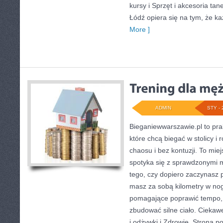
kursy i Sprzęt i akcesoria t
Łódź opiera się na tym, że 
More ]
ADMIN
STY - 
Bieganiewwarszawie.pl to pra
które chcą biegać w stolicy i
chaosu i bez kontuzji. To miej
spotyka się z sprawdzonymi 
tego, czy dopiero zaczynasz 
masz za sobą kilometry w nog
pomagające poprawić tempo,
zbudować silne ciało. Ciekaw
i odżywki i Zdrowie. Strona p