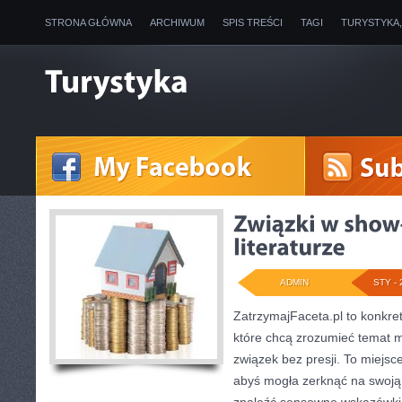
STRONA GŁÓWNA
ARCHIWUM
SPIS TREŚCI
TAGI
TURYSTYKA
ADMIN
STY - 
ZatrzymajFaceta.pl to konkret
które chcą zrozumieć temat m
związek bez presji. To miejsc
abyś mogła zerknąć na swoją 